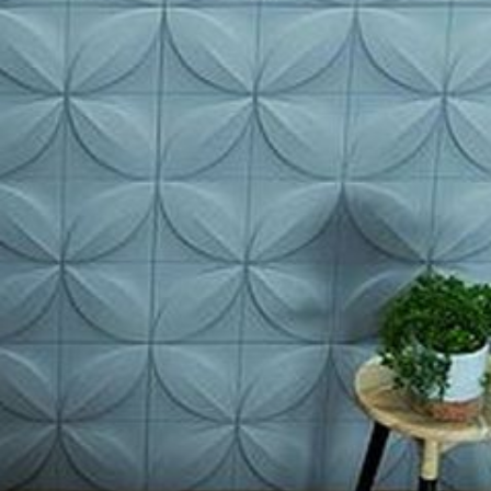
--
--