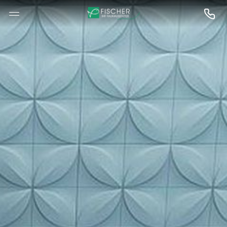
--

