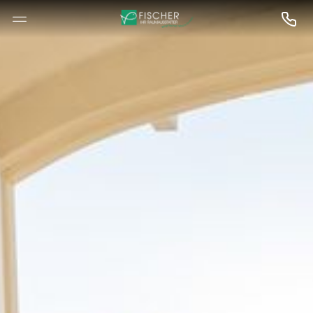
--

