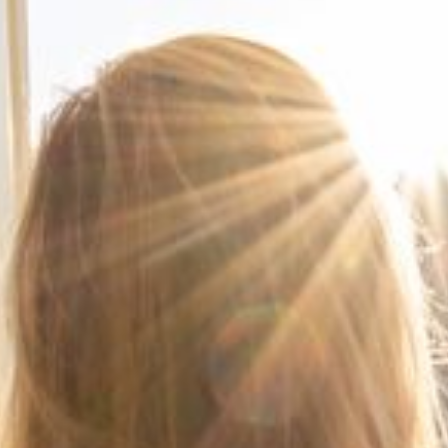
--
--