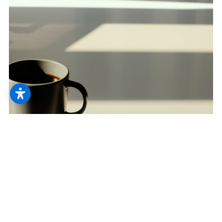
--
--
Innenliegender Sonnenschutz
Rollos und Co. schützen vor Licht, Hitze
und neugierigen Blicken. Ob Sofa und Co.
noch wissen, wie die Sonne eigentlich
aussieht?