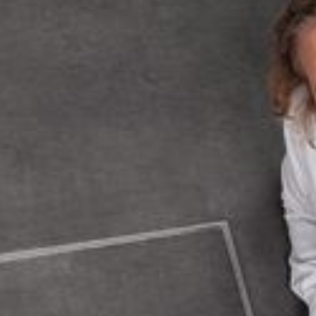
--
--