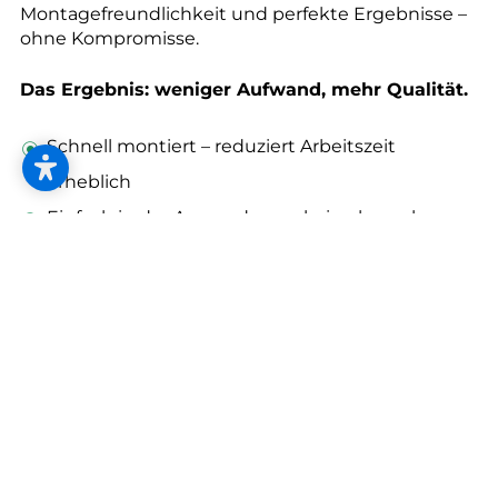
--
Montagefreundlichkeit und perfekte Ergebnisse –
ohne Kompromisse.
Das Ergebnis: weniger Aufwand, mehr Qualität.
Schnell montiert – reduziert Arbeitszeit
erheblich
Einfach in der Anwendung – keine komplexen
Anpassungen
Perfekte Präzision – saubere, passgenaue
Integration in den Boden
Doppelkammerdehnfugen – Mehr Spielraum.
Mehr Stabilität.
Mit den Doppelkammerdehnfugen setzt KÜGELE
neue Standards in der Bewegungsaufnahme und
Belastbarkeit.