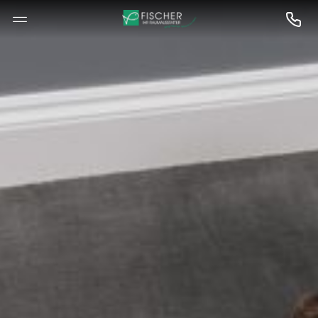
--

