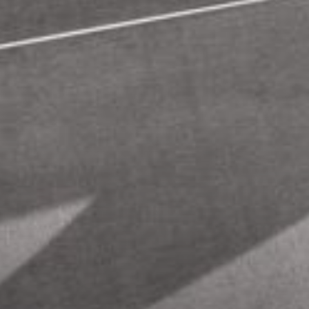
--
--