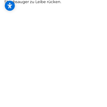
--
Staubsauger zu Leibe rücken.
Staubsauger mit extrafeinem Filter.
Damit der Staub im Staubsauger gefangen bleibt
--
und nicht wieder in die Luft geschleudert wird,
verwenden Sie am besten Modelle mit extrafeinen
HEPA-Filtern.
Machen Sie den Materialtest.
Lösungsmittel, Harze und Terpene lassen Sie beim
Renovieren am besten weg. Im Zweifelsfall
machen Sie den Materialtest: Materialprobe auf
den Nachtisch legen und Reaktionen abwarten.