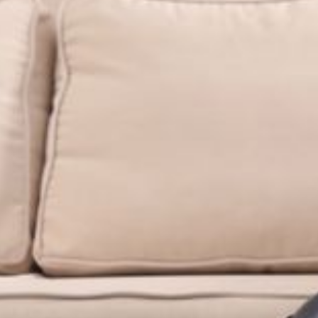
--
--