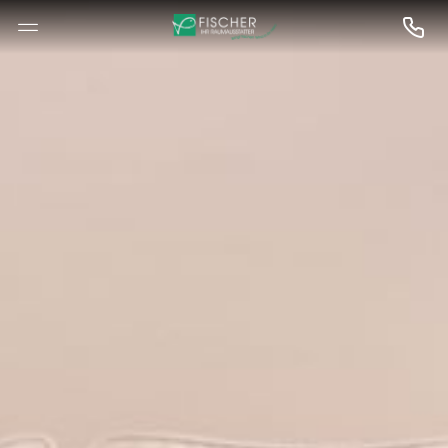
--

